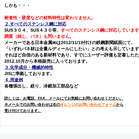
しかも・・・
耐食性・硬度などの材料特性は変わりません。
２.すべてのステンレス鋼に対応
SUS３０４、SUS４３０等、
すべてのステンレス鋼に対応しています
調質（純し、バネ）も問いません。
メーカーである日本金属㈱は2012/11/19付けの鉄鋼新聞紙面にて、
「いずれバネ材は全量ルディールにしたい」との考えも示しています
それほど自信のある新材料であり、すでにユーザー評価も定着したた
2012.10月から本格販売に入っております。
３.化学成分・機械的特性
JISに準拠しております。
４.用途例
各種張出し、絞り、冷鍛加工部品など
詳しくは、お電話、FAX、メールにてお気軽にお問い合わせください。
※メールでのお問い合わせは右の
オレンジのお問い合わせフォーム
から
受け付けております。