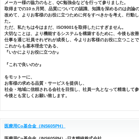
メーカー様の協力のもと、QC勉強会などを行って参りました。
取得までの10ヵ月間、品質についての認識、知識を深めるのは勿論
改めて、よりお客様のお役に立つために何をすべきかを考え、行動
た。
ただ、私たちは今はまだ、ISO9001を取得したにすぎません。
大切なことは、より機能するシステムを構築するために、今後も改
仕事を通じ社員それぞれが成長し、今よりお客様のお役に立つことで
これからも基本理念である、
『いかによりお役に立つか』
『これで良いのか』
をモットーに、
お客様の求める品質・サービスを提供し、
社会・地域に信頼される会社を目指し、社員一丸となって精進して参
今後とも宜しくお願い致します。
医療用Co基合金（INS605PH）
医療用Co基合金（INS605PH）-日本精線株式会社