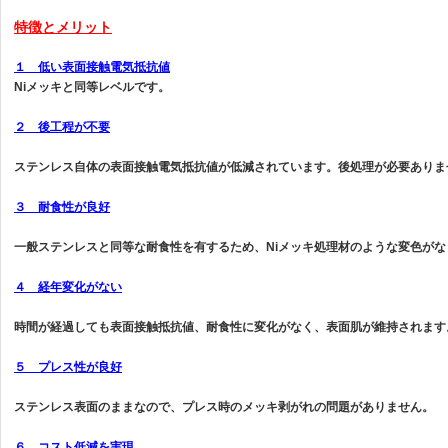
特徴とメリット
１ 低い表面接触電気抵抗値
Niメッキと同等レベルです。
２ 後工程が不要
ステンレス自体の表面接触電気抵抗値が低減されています。後処理が必要ありま
３ 耐食性が良好
一般ステンレスと同等な耐食性を有するため、Niメッキ処理材のような変色が
４ 経年変化がない
時間が経過しても表面接触抵抗値、耐食性に変化がなく、表面肌が維持されます
５ プレス性が良好
ステンレス表面のままなので、プレス時のメッキ剥がれの問題がありません。
６ コスト低減を実現