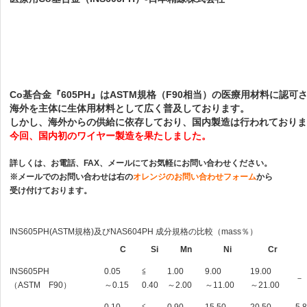
Co基合金『605PH』はASTM規格（F90相当）の医療用材料に認可
海外を主体に生体用材料として広く普及しております。
しかし、海外からの供給に依存しており、国内製造は行われておりま
今回、国内初のワイヤー製造を果たしました。
詳しくは、お電話、FAX、メールにてお気軽にお問い合わせください。
※メールでのお問い合わせは右の
オレンジのお問い合わせフォーム
から
受け付けております。
INS605PH(ASTM規格)及びNAS604PH 成分規格の比較（mass％）
C
Si
Mn
Ni
Cr
INS605PH
0.05
≦
1.00
9.00
19.00
－
（ASTM F90）
～0.15
0.40
～2.00
～11.00
～21.00