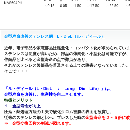
0.10
≦
0.90
15.50
20.50
5.
NAS604PH
～0.15
0.05
～1.50
～17.50
～22.50
～6
金型寿命改善ステンレス鋼 L・DieL（ル・ディール）
近年、電子部品や家電部品は軽量化・コンパクト化が求められていま
ステンレスは硬度が高いため、部品の薄肉化・小型化は可能ですが、
伸銅品と比べると金型寿命の点で難点があり、
それがステンレス製部品を普及させる上での障害となっていました。
そこで・・・
「ル・ディール（L・DieL ： Long Die Life）」は、
金型寿命を改善し、生産性を向上させます。
特徴とメリット
１．金型寿命が向上
圧延・熱処理方法の工夫で酸化クロム被膜の表面を改質し、
従来のステンレス鋼と比べ、プレスした時の
金型寿命を２～５倍に改
⇒ 金型交換回数の削減が図れます。