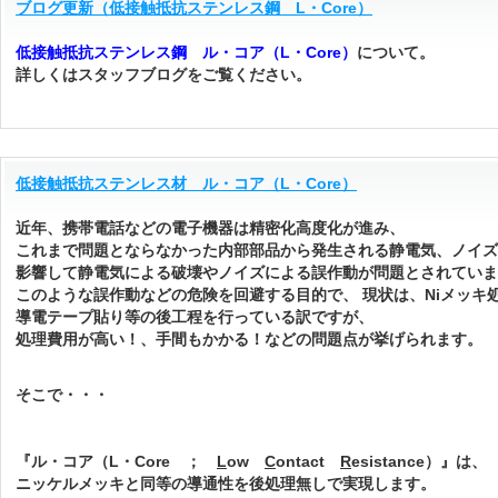
ブログ更新（低接触抵抗ステンレス鋼 L・Core）
低接触抵抗ステンレス鋼 ル・コア（L・Core）
について。
詳しくはスタッフブログをご覧ください。
低接触抵抗ステンレス材 ル・コア（L・Core）
近年、携帯電話などの電子機器は精密化高度化が進み、
これまで問題とならなかった内部部品から発生される静電気、ノイズ
影響して静電気による破壊やノイズによる誤作動が問題とされていま
このような誤作動などの危険を回避する目的で、 現状は、Niメッキ
導電テープ貼り等の後工程を行っている訳ですが、
処理費用が高い！、手間もかかる！などの問題点が挙げられます。
そこで・・・
『ル・コア（L・Core ；
L
ow
C
ontact
R
esistance）』は、
ニッケルメッキと同等の導通性を後処理無しで実現します。