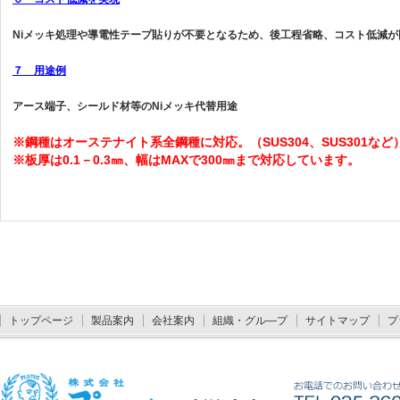
Niメッキ処理や導電性テープ貼りが不要となるため、後工程省略、コスト低減が
７ 用途例
アース端子、シールド材等のNiメッキ代替用途
※鋼種はオーステナイト系全鋼種に対応。（SUS304、SUS301など
※板厚は0.1－0.3㎜、幅はMAXで300㎜まで対応しています。
トップページ
製品案内
会社案内
組織・グル―プ
サイトマップ
プ